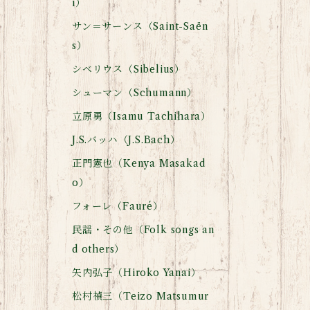
i）
サン＝サーンス（Saint-Saën
s）
シベリウス（Sibelius）
シューマン（Schumann）
立原勇（Isamu Tachihara）
J.S.バッハ（J.S.Bach）
正門憲也（Kenya Masakad
o）
フォーレ（Fauré）
民謡・その他（Folk songs an
d others）
矢内弘子（Hiroko Yanai）
松村禎三（Teizo Matsumur