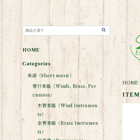
HOME
Categories
楽譜（Sheet music）
HOME
管打楽器（Winds, Brass, Per
ITEM
cussion）
木管楽器（Wind Instrumen
ts）
金管楽器（Brass Instrumen
ts）