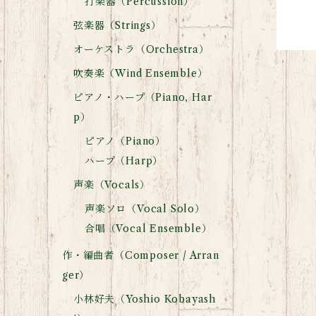
打楽器（Percussion）
弦楽器（Strings）
オーケストラ（Orchestra）
吹奏楽（Wind Ensemble）
ピアノ・ハープ（Piano, Har
p）
ピアノ（Piano）
ハープ（Harp）
声楽（Vocals）
声楽ソロ（Vocal Solo）
合唱（Vocal Ensemble）
作・編曲者（Composer / Arran
ger）
小林好夫（Yoshio Kobayash