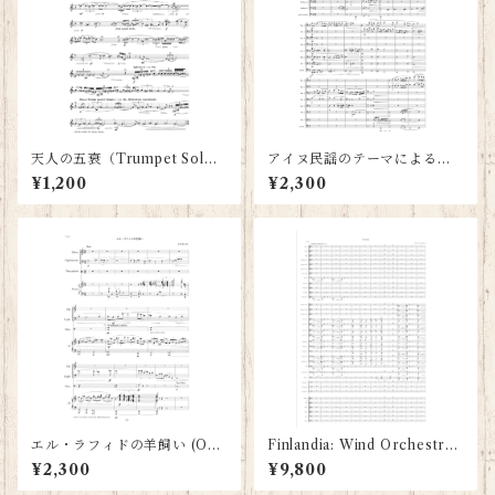
天人の五衰（Trumpet Sol
アイヌ民謡のテーマによるコ
o）
ンポジション Composition
¥1,200
¥2,300
with the theme of Ainu folk
song (Trombone octet: Sc
ore and parts)
エル・ラフィドの羊飼い (Obo
Finlandia: Wind Orchestra
e, Euphonium, Percussion
Score and Parts: Sibelius /
¥2,300
¥9,800
& Piano: Score and Parts)
Isamu Tachihara