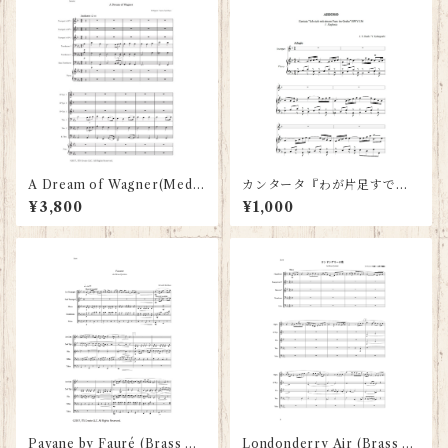
A Dream of Wagner(Medle
カンタータ『わが片足すでに
y) - for 3 Trumpets, 2 Tro
墓穴に入りぬ』BWV.156 よ
¥3,800
¥1,000
mbones, 1 Bass Trombone
り「アリオーソ」（トランペ
and Piano -
ット＆ピアノ：スコアとパー
ト譜）
Pavane by Fauré (Brass Qu
Londonderry Air (Brass Q