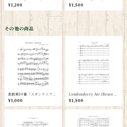
intet: Score and Parts)
uintet: Scores and Parts)
¥1,200
¥1,500
その他の商品
遊戯第30番「スポンテニア
Londonderry Air (Brass Q
ス」（Violin solo）
uintet: Scores and Parts)
¥1,000
¥1,500