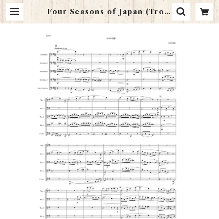
Four Seasons of Japan (Trom
bone Quintet: Score and Par
ts) | ITS Music Studio