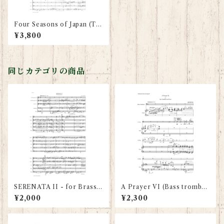
Four Seasons of Japan (Tr
ombone Quintet: Score and
¥3,800
Parts)
同じカテゴリの商品
SERENATA II - for Brass
A Prayer VI (Bass trombon
Quintet - Score and Parts
e & piano: Scores and part
¥2,000
¥2,300
s)