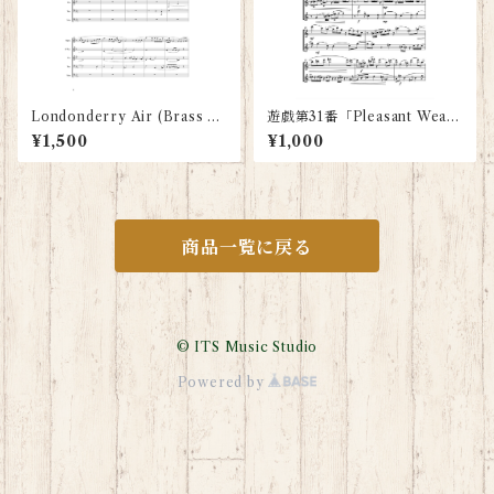
Londonderry Air (Brass Q
遊戯第31番「Pleasant Weath
uintet: Scores and Parts)
er」（Flute & Oboe:：スコ
¥1,500
¥1,000
アのみ）
商品一覧に戻る
© ITS Music Studio
Powered by