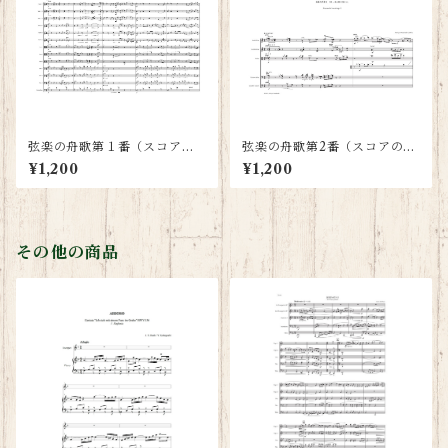
弦楽の舟歌第１番（スコアの
弦楽の舟歌第2番（スコアの
み）
み）
¥1,200
¥1,200
その他の商品