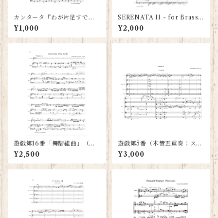
カンタータ『わが片足すでに
SERENATA II - for Brass
墓穴に入りぬ』BWV.156 よ
Quintet - Score and Parts
¥1,000
¥2,000
り「アリオーソ」（トランペ
ット＆ピアノ：スコアとパー
ト譜）
遊戯第16番「舞踏組曲」（ヴ
遊戯第5番（木管五重奏：スコ
ァイオリンとピアノ：スコア
アとパート譜5部）
¥2,500
¥3,000
とパート譜）